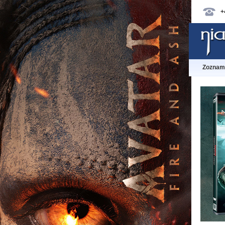
+
Zoznam 