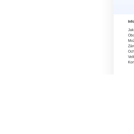
Inf
Jak
Obc
Mož
Zár
Och
Vel
Kon