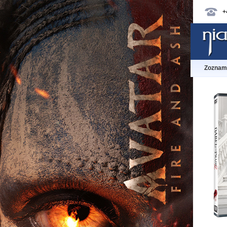
+
Zoznam 