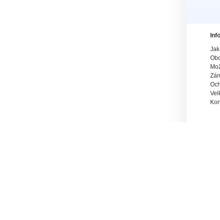
Inf
Jak
Obc
Mož
Zár
Och
Vel
Kon