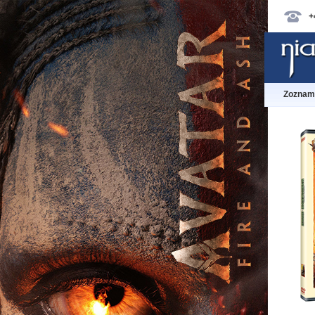
+
Zoznam 