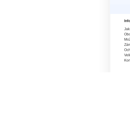
Inf
Jak
Obc
Mož
Zár
Och
Vel
Kon