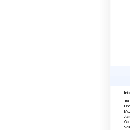
Inf
Jak
Obc
Mož
Zár
Och
Vel