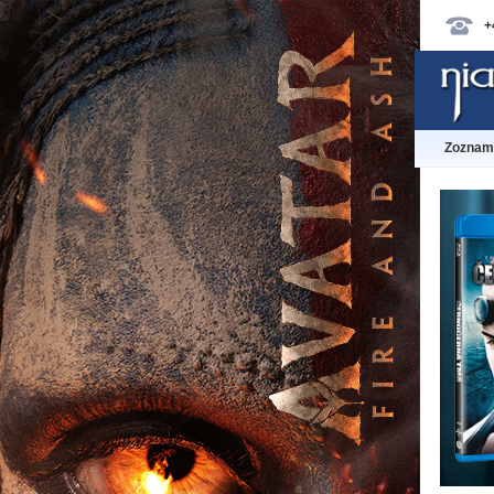
+
Zoznam 