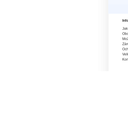
Inf
Jak
Obc
Mož
Zár
Och
Vel
Kon