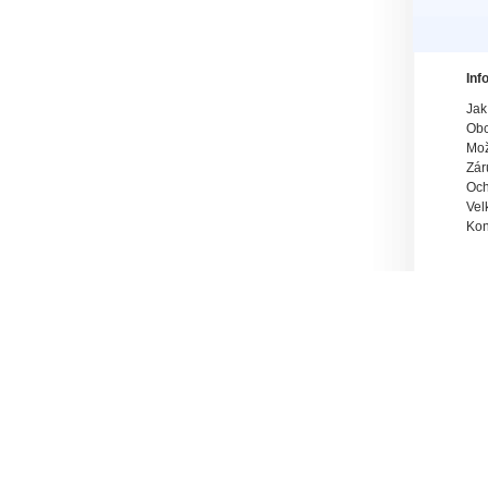
Inf
Jak
Obc
Mož
Zár
Och
Vel
Kon