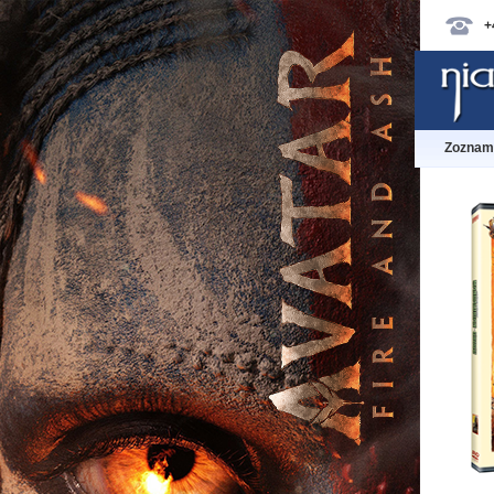
+
Zoznam 