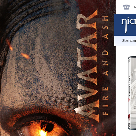
+
Zoznam 