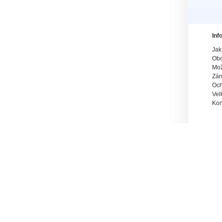
Inf
Jak
Obc
Mož
Zár
Och
Vel
Kon