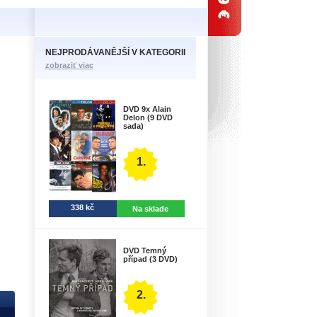
NEJPRODÁVANĚJŠÍ V KATEGORII
zobraziť viac
DVD 9x Alain
Delon (9 DVD
sada)
1.
338 kč
Na sklade
DVD Temný
případ (3 DVD)
2.