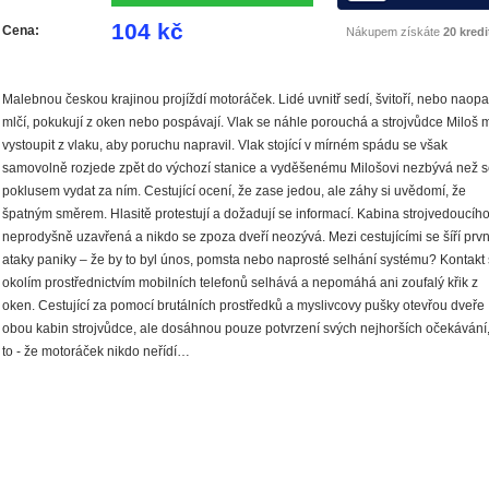
104 kč
Cena:
Nákupem získáte
20 kredi
Malebnou českou krajinou projíždí motoráček. Lidé uvnitř sedí, švitoří, nebo naop
mlčí, pokukují z oken nebo pospávají. Vlak se náhle porouchá a strojvůdce Miloš 
vystoupit z vlaku, aby poruchu napravil. Vlak stojící v mírném spádu se však
samovolně rozjede zpět do výchozí stanice a vyděšenému Milošovi nezbývá než s
poklusem vydat za ním. Cestující ocení, že zase jedou, ale záhy si uvědomí, že
špatným směrem. Hlasitě protestují a dožadují se informací. Kabina strojvedoucího
neprodyšně uzavřená a nikdo se zpoza dveří neozývá. Mezi cestujícími se šíří prvn
ataky paniky – že by to byl únos, pomsta nebo naprosté selhání systému? Kontakt 
okolím prostřednictvím mobilních telefonů selhává a nepomáhá ani zoufalý křik z
oken. Cestující za pomocí brutálních prostředků a myslivcovy pušky otevřou dveře
obou kabin strojvůdce, ale dosáhnou pouze potvrzení svých nejhorších očekávání,
to - že motoráček nikdo neřídí…