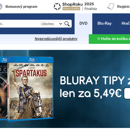
Bonusový program
Registr
DVD
Blu-Ray
Hrač
Nejprodávanější produkty
!! Vložte do košíku