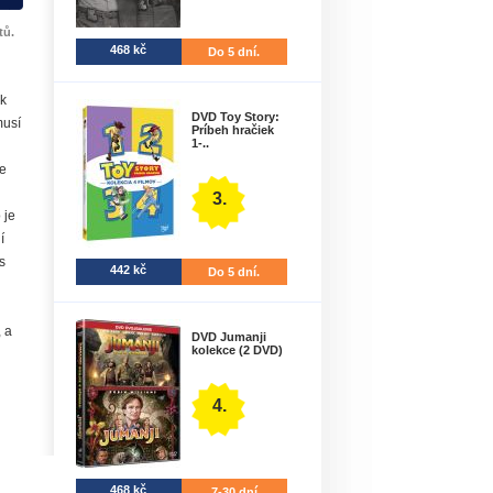
tů.
468 kč
Do 5 dní.
ak
DVD Toy Story:
musí
Príbeh hračiek
1-..
e
3.
 je
í
s
442 kč
Do 5 dní.
 a
DVD Jumanji
kolekce (2 DVD)
4.
468 kč
7-30 dní