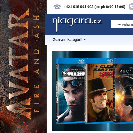
+421 918 994 093 (po-pi: 8:00-15:00)
Zoznam kategórií ▼