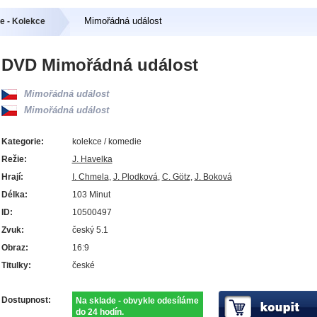
Mimořádná událost
e - Kolekce
DVD Mimořádná událost
Mimořádná událost
Mimořádná událost
Kategorie:
kolekce / komedie
Režie:
J. Havelka
Hrají:
I. Chmela
,
J. Plodková
,
C. Götz
,
J. Boková
Délka:
103 Minut
ID:
10500497
Zvuk:
český 5.1
Obraz:
16:9
Titulky:
české
Dostupnost:
Na sklade - obvykle odesíláme
do 24 hodín.