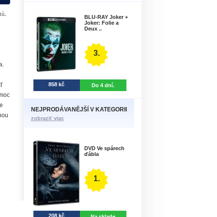
tů.
BLU-RAY Joker +
Joker: Folie a
Deux ..
3.
a.
858 kč
ť
Do 4 dní.
 moc
e
NEJPRODÁVANĚJŠÍ V KATEGORII
nou
zobraziť viac
DVD Ve spárech
ďábla
1.
208 kč
Na sklade