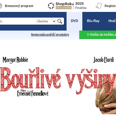
Bonusový program
Registr
DVD
Blu-Ray
Hrač
Nejprodávanější produkty
!! Vložte do košíku