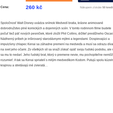
260 kč
Cena:
Nákupem získáte
50 kredi
Spoločnosť Walt Disney uvádza snímok Medvedí bratia, krásne animované
dobrodružstvo plné komických a dojemných scén. V tomto rodinnom filme budete
počuť tiež päť nových pesničiek, ktoré zložil Phil Collins, držiteľ prestížneho Oscar
Nádherný príbeh je inširovaný starodávnymi mýtmi a legendami. Dospievajúci a
impulzívny chlapec Kenai sa záhadne premení na medveďa a musí sa odrazu díva
na svet jeho očami. Zo všetkých síl sa snaží získať opäť svoju ľudskú podobu, ale
sa mu to nedarí. Jeho ľudský brat, ktorý o premene nevie, mu pochopiteľne nemôž
rozumieť. A tak sa Kenai spriatelí s milým medvedíkom Kodom. Putujú spolu kúzel
krajinou a stretávajú iné zvieratá…