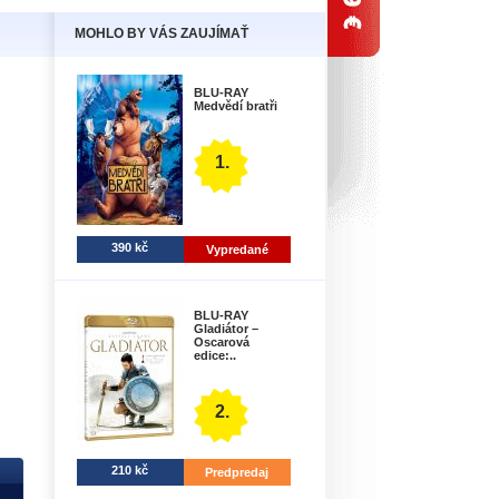
MOHLO BY VÁS ZAUJÍMAŤ
BLU-RAY
Medvědí bratři
1.
390 kč
Vypredané
BLU-RAY
Gladiátor –
Oscarová
edice:..
2.
210 kč
Predpredaj