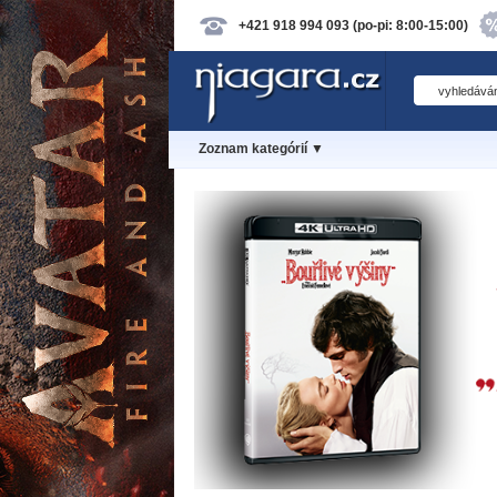
+421 918 994 093 (po-pi: 8:00-15:00)
Zoznam kategórií ▼