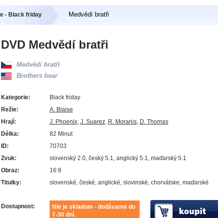
Medvědí bratři
e - Black friday
DVD Medvědí bratři
Medvědí bratři
Brothers bear
Kategorie:
Black friday
Režie:
A. Blaise
Hrají:
J. Phoenix
,
J. Suarez
,
R. Moranis
,
D. Thomas
Délka:
82 Minut
ID:
70703
Zvuk:
slovenský 2.0, český 5.1, anglický 5.1, maďarský 5.1
Obraz:
16:9
Titulky:
slovenské, české, anglické, slovinské, chorvátske, maďarské
Dostupnost:
Nie je skladom - dodávame do
7-30 dní.