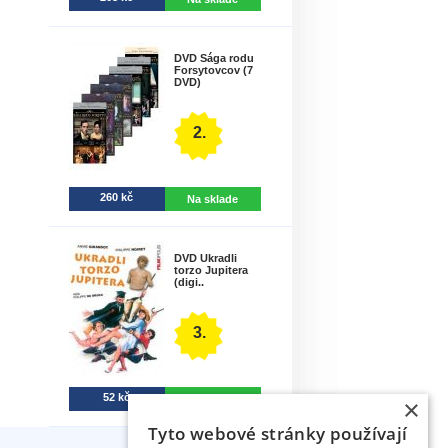
DVD Sága rodu
Forsytovcov (7
DVD)
2.
260 kč
Na sklade
DVD Ukradli
torzo Jupitera
(digi..
3.
52 kč
Na sklade
×
Tyto webové stránky používají