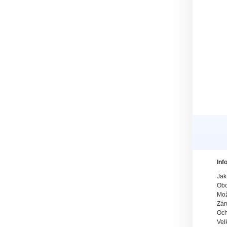
Inf
Jak
Obc
Mož
Zár
Och
Vel