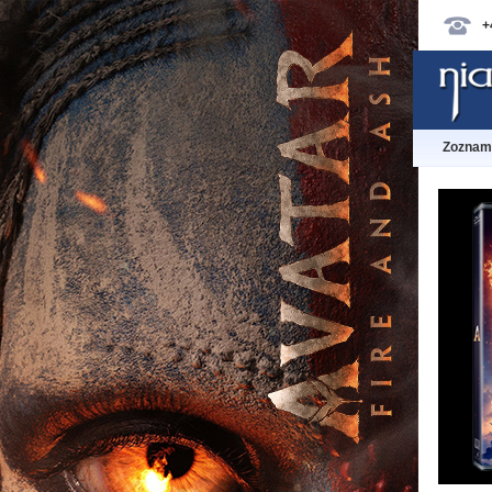
+
Zoznam 