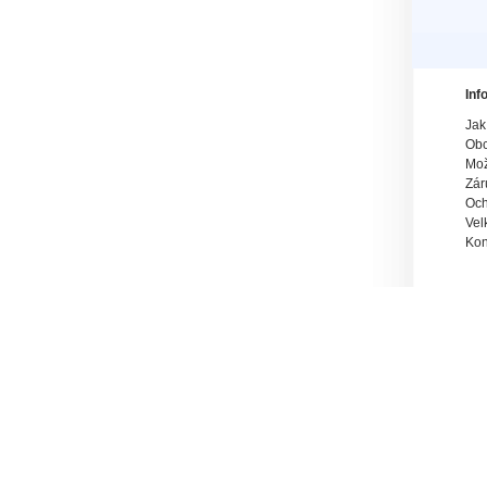
Inf
Jak
Obc
Mož
Zár
Och
Vel
Kon