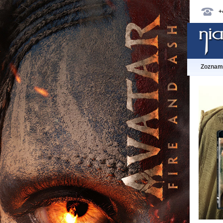
+
Zoznam 