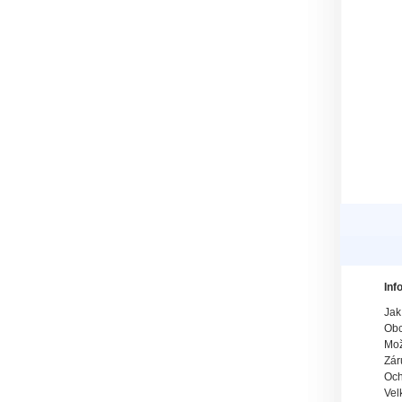
Inf
Jak
Obc
Mož
Zár
Och
Vel