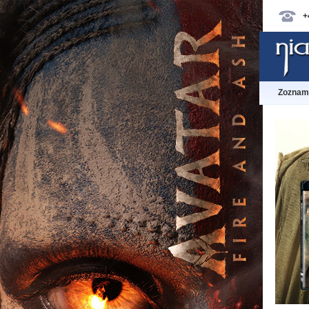
+
Zoznam 