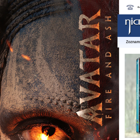
+
Zoznam 