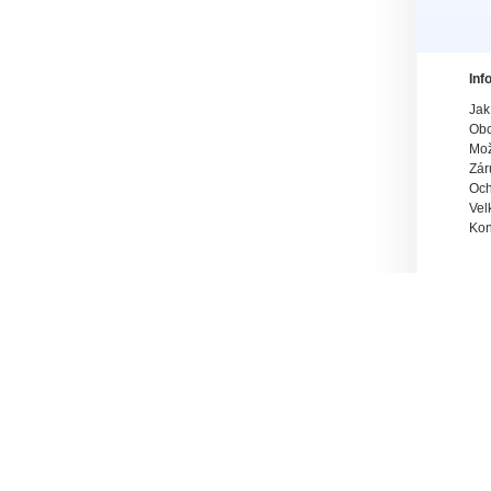
Inf
Jak
Obc
Mož
Zár
Och
Vel
Kon