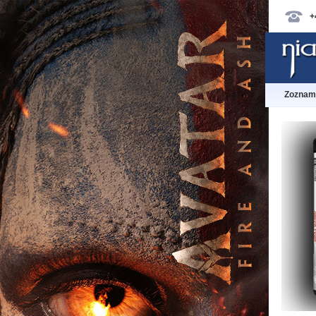
+
Zoznam 