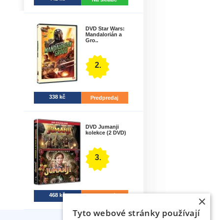
DVD Star Wars:
Mandalorián a
Gro..
2.
338 kč
Predpredaj
DVD Jumanji
kolekce (2 DVD)
3.
468 kč
7-30 dní
×
Tyto webové stránky používají