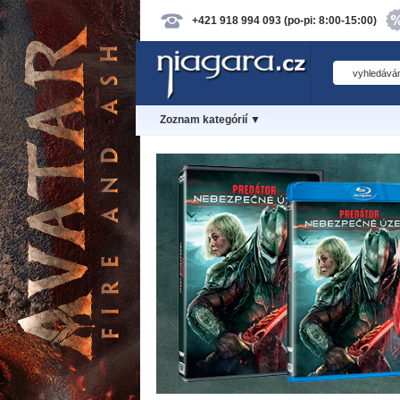
+421 918 994 093 (po-pi: 8:00-15:00)
Zoznam kategórií ▼