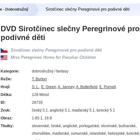
Sirotčinec slečny Peregrinové pro podivné děti
e - Dobrodružný
DVD Sirotčinec slečny Peregrinové pro
podivné děti
Sirotčinec slečny Peregrinové pro podivné děti
Miss Peregrines Home for Peculiar Children
Kategorie:
dobrodružný / fantasy
Režie:
T. Burton
Hrají:
S. L.
,
E. Green
,
A. Janney
,
A. Butterfield
,
E. Purnell
Délka:
128 Minut
ID:
28735
Zvuk:
český 5.1, anglický 5.1, maďarský 5.1, turecký 5.1
Obraz:
1.85:1, 16:9
Titulky:
slovenské, české, anglické, portugalské, slovinské, bulharské,
chorvátske, maďarské, rumunské, islandské, hebrejské, turecké,