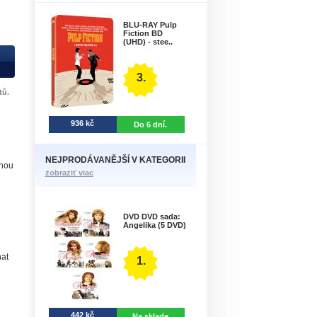
BLU-RAY Pulp
Fiction BD
(UHD) - stee..
3.
tů.
936 kč
Do 6 dní.
NEJPRODÁVANĚJŠÍ V KATEGORII
čnou
zobraziť viac
DVD DVD sada:
Angelika (5 DVD)
at
1.
442 kč
Na sklade