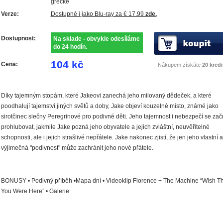
grécke
Verze:
Dostupné i jako Blu-ray za € 17.99
zde.
Dostupnost:
Na sklade - obvykle odesíláme
do 24 hodín.
104 kč
Cena:
Nákupem získáte
20 kredi
Díky tajemným stopám, které Jakeovi zanechá jeho milovaný dědeček, a které
poodhalují tajemství jiných světů a doby, Jake objeví kouzelné místo, známé jako
sirotčinec slečny Peregrinové pro podivné děti. Jeho tajemnost i nebezpečí se za
prohlubovat, jakmile Jake pozná jeho obyvatele a jejich zvláštní, neuvěřitelné
schopnosti, ale i jejich strašlivé nepřátele. Jake nakonec zjistí, že jen jeho vlastní a
výjimečná "podivnost" může zachránit jeho nové přátele.
BONUSY • Podivný příběh •Mapa dní • Videoklip Florence + The Machine “Wish Th
You Were Here” • Galerie