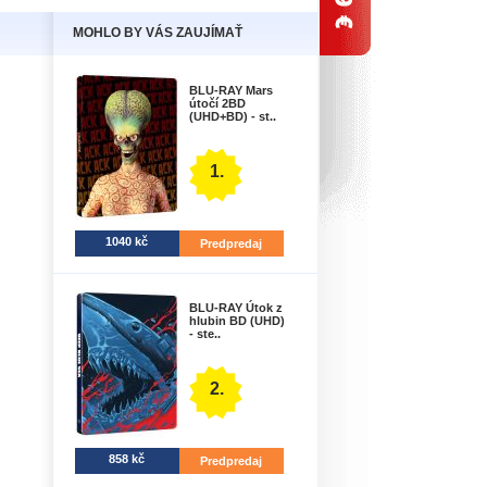
MOHLO BY VÁS ZAUJÍMAŤ
BLU-RAY Mars
útočí 2BD
(UHD+BD) - st..
1.
1040 kč
Predpredaj
BLU-RAY Útok z
hlubin BD (UHD)
- ste..
2.
858 kč
Predpredaj