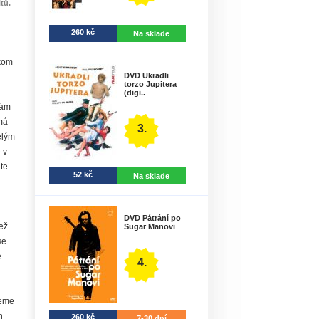
tů.
260 kč
Na sklade
lkom
DVD Ukradli
torzo Jupitera
(digi..
vám
má
3.
elým
 v
te.
52 kč
Na sklade
DVD Pátrání po
ež
Sugar Manovi
se
e
4.
deme
h
260 kč
7-30 dní