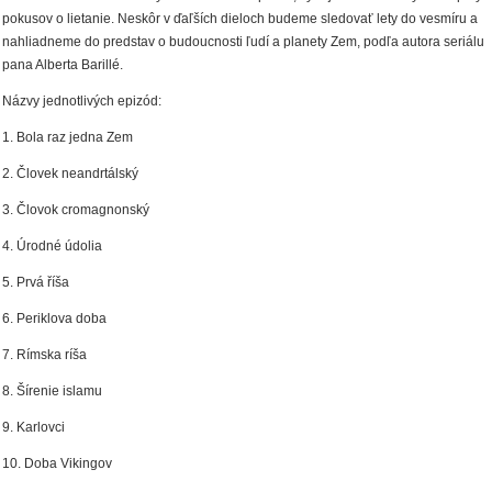
pokusov o lietanie. Neskôr v ďaľších dieloch budeme sledovať lety do vesmíru a
nahliadneme do predstav o budoucnosti ľudí a planety Zem, podľa autora seriálu
pana Alberta Barillé.
Názvy jednotlivých epizód:
1. Bola raz jedna Zem
2. Človek neandrtálský
3. Človok cromagnonský
4. Úrodné údolia
5. Prvá říša
6. Periklova doba
7. Rímska ríša
8. Šírenie islamu
9. Karlovci
10. Doba Vikingov