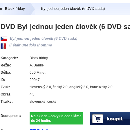
Byl jednou jeden člověk (6 DVD sada)
e - Black friday
DVD Byl jednou jeden člověk (6 DVD s
Byl jednou jeden člověk (6 DVD sada)
Il était une fois lhomme
Kategorie:
Black friday
Režie:
A. Barillé
Délka:
650 Minut
ID:
20047
Zvuk:
slovenský 2.0, český 2.0, anglický 2.0, francúzsky 2.0
Obraz:
4:3
Titulky:
slovenské, české
Dostupnost:
Na sklade - obvykle odesíláme
do 24 hodín.