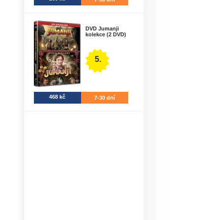
DVD Jumanji
kolekce (2 DVD)
5.
468 kč
7-30 dní