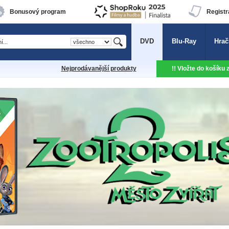
Bonusový program
Registr
DVD
Blu-Ray
Hrač
Nejprodávanější produkty
!! Vložte do košíku