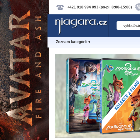
+421 918 994 093 (po-pi: 8:00-15:00)
Zoznam kategórií ▼