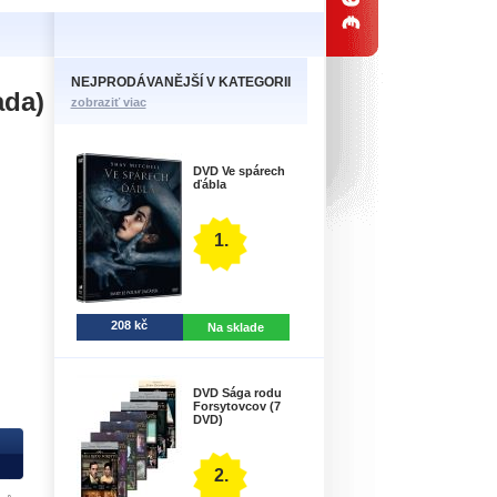
NEJPRODÁVANĚJŠÍ V KATEGORII
ada)
zobraziť viac
DVD Ve spárech
ďábla
1.
208 kč
Na sklade
DVD Sága rodu
Forsytovcov (7
DVD)
2.