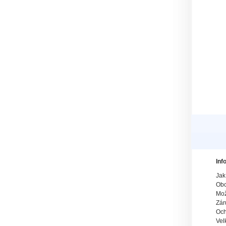
Inf
Jak
Obc
Mož
Zár
Och
Vel