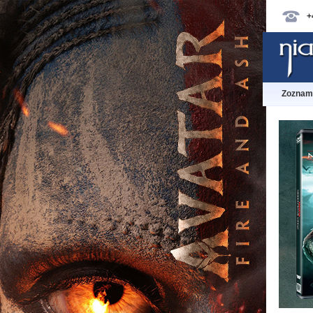
+
Zoznam 