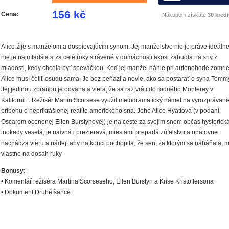
156 kč
Cena:
Nákupem získáte
30 kredi
Alice žije s manželom a dospievajúcim synom. Jej manželstvo nie je práve ideálne
nie je najmladšia a za celé roky strávené v domácnosti akosi zabudla na sny z
mladosti, kedy chcela byť speváčkou. Keď jej manžel náhle pri autonehode zomrie
Alice musí čeliť osudu sama. Je bez peňazí a nevie, ako sa postarať o syna Tomm
Jej jedinou zbraňou je odvaha a viera, že sa raz vráti do rodného Monterey v
Kalifornii... Režisér Martin Scorsese využil melodramatický námet na vyrozprávani
príbehu o neprikrášlenej realite amerického sna. Jeho Alice Hyattová (v podaní
Oscarom ocenenej Ellen Burstynovej) je na ceste za svojim snom občas hysterická
inokedy veselá, je naivná i prezieravá, miestami prepadá zúfalstvu a opätovne
nachádza vieru a nádej, aby na konci pochopila, že sen, za ktorým sa naháňala, 
vlastne na dosah ruky
Bonusy:
• Komentář režiséra Martina Scorseseho, Ellen Burstyn a Krise Kristoffersona
• Dokument Druhé šance