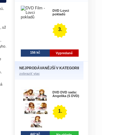
tů.
DVD Lovci
pokladů
, už
3.
,
yho.
156 kč
Vypredané
e
NEJPRODÁVANĚJŠÍ V KATEGORII
,
zobraziť viac
má
DVD DVD sada:
Angelika (5 DVD)
1.
442 kč
Na sklade