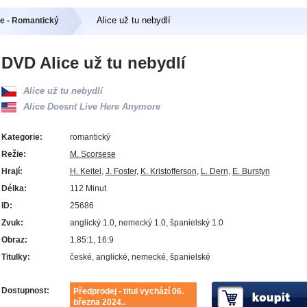
Alice už tu nebydlí
e - Romantický
DVD Alice už tu nebydlí
Alice už tu nebydlí
Alice Doesnt Live Here Anymore
Kategorie:
romantický
Režie:
M. Scorsese
Hrají:
H. Keitel
,
J. Foster
,
K. Kristofferson
,
L. Dern
,
E. Burstyn
Délka:
112 Minut
ID:
25686
Zvuk:
anglický 1.0, nemecký 1.0, španielský 1.0
Obraz:
1.85:1, 16:9
Titulky:
české, anglické, nemecké, španielské
Dostupnost:
Předprodej - titul vychází 06.
března 2024..