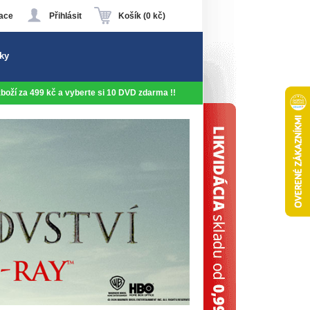
ace
Přihlásit
Košík (0 kč)
ky
 zboží za 499 kč a vyberte si 10 DVD zdarma !!