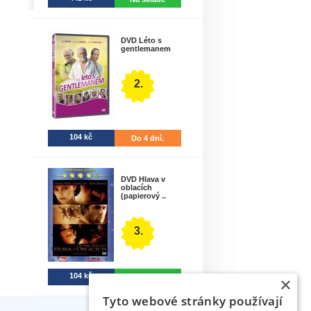
DVD Léto s
gentlemanem
2.
104 kč
Do 4 dní.
DVD Hlava v
oblacích
(papierový ..
3.
104 kč
Na sklade
×
Tyto webové stránky používají