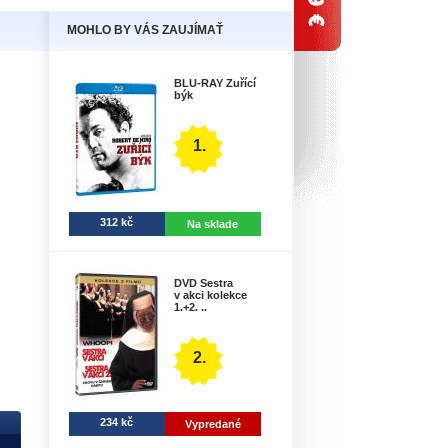
MOHLO BY VÁS ZAUJÍMAŤ
BLU-RAY Zuřící
býk
1.
312 kč
Na sklade
DVD Sestra
v akci kolekce
1.+2. ..
2.
234 kč
Vypredané