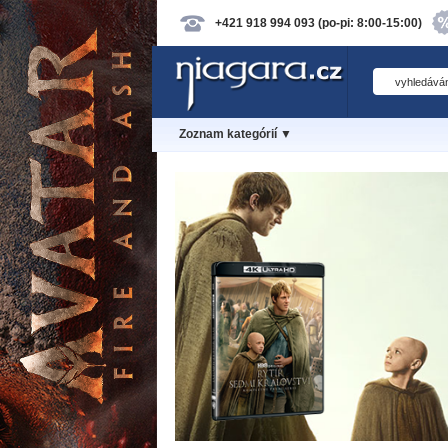
+421 918 994 093 (po-pi: 8:00-15:00)
Zoznam kategórií ▼