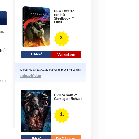
BLU-RAY 47
róninů -
Steelbook™
Limit..
tů.
3.
NŮ.
1144 kč
Vypredané
NEJPRODÁVANĚJŠÍ V KATEGORII
zobraziť viac
ětem
DVD Venom 2:
Carnage přichází
1.
364 kč
Do 7-14 dní.