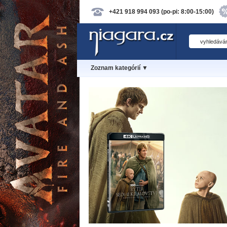
+421 918 994 093 (po-pi: 8:00-15:00)
Zoznam kategórií ▼