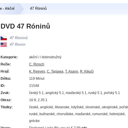
47 Róninů
e - Akční
DVD 47 Róninů
47 Róninů
47 Ronin
Kategorie:
akční / / dobrodružný
Režie:
C. Rinsch
Hrají:
K. Reeves
,
C. Tagawa
,
T. Asano
,
R. Kikuči
Délka:
119 Minut
ID:
21548
Zvuk:
český 5.1, anglický 5.1, maďarský 5.1, ruský 5.1, poľský 5.1
Obraz:
16:9, 2.35:1
Titulky:
české, anglické, litvianske, lotyšské, slovinské, ukrajinské, poľsk
ruské, bulharské, chorvátske, maďarské, rumunské, hebrejské,
grécke
Verze:
Dostupné i jako Blu-ray za € 7.99
zde.