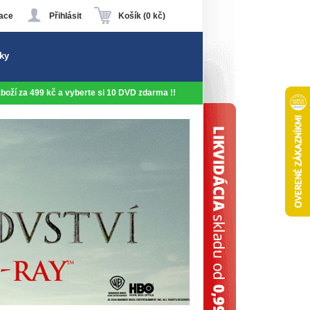
ace
Přihlásit
Košík (0 kč)
ky
 zboží za 499 kč a vyberte si 10 DVD zdarma !!