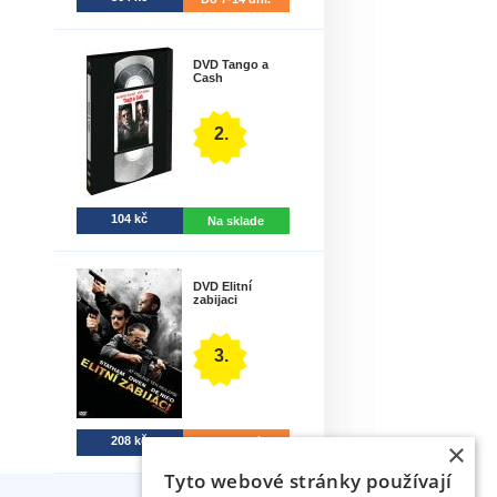
DVD Tango a
Cash
2.
104 kč
Na sklade
DVD Elitní
zabijaci
3.
208 kč
7-30 dní
×
Tyto webové stránky používají