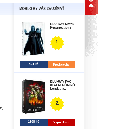
MOHLO BY VÁS ZAUJÍMAŤ
BLU-RAY Matrix
Resurrections
1.
494 kč
Predpredaj
BLU-RAY FAC
#144 47 RÓNINŮ
Lenticula..
2.
é,
1898 kč
Vypredané