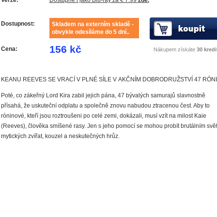
Dostupnost:
Skladem na externím skladě -
obvykle odesíláme do 5 dní..
156 kč
Cena:
Nákupem získáte
30 kredi
KEANU REEVES SE VRACÍ V PLNÉ SÍLE V AKČNÍM DOBRODRUŽSTVÍ 47 RÓNI
Poté, co zákeřný Lord Kira zabil jejich pána, 47 bývalých samurajů slavnostně
přísahá, že uskuteční odplatu a společně znovu nabudou ztracenou čest. Aby to
róninové, kteří jsou roztroušeni po celé zemi, dokázali, musí vzít na milost Kaie
(Reeves), člověka smíšené rasy. Jen s jeho pomocí se mohou probít brutálním sv
mytických zvířat, kouzel a neskutečných hrůz.