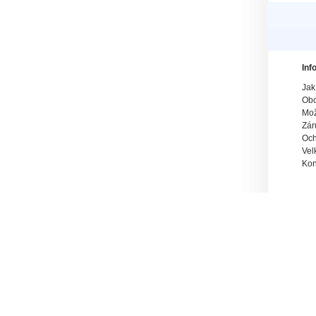
Inf
Jak
Obc
Mož
Zár
Och
Vel
Kon