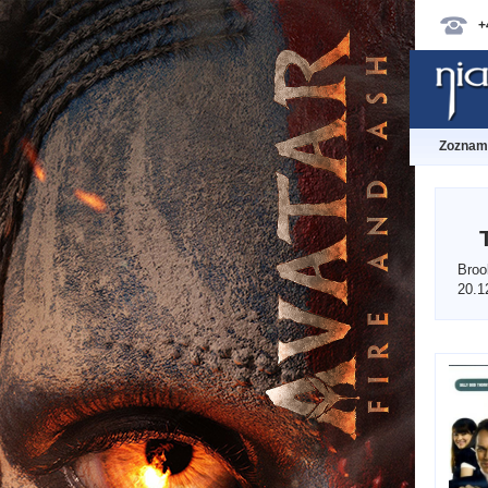
+
Zoznam 
Broo
20.1