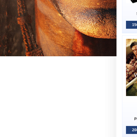
15
P
20