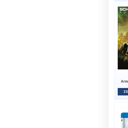
Arn
33