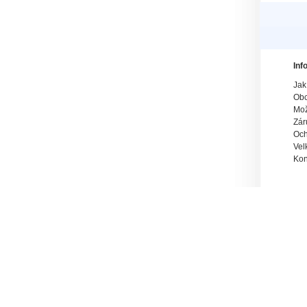
Inf
Jak
Obc
Mož
Zár
Och
Vel
Kon