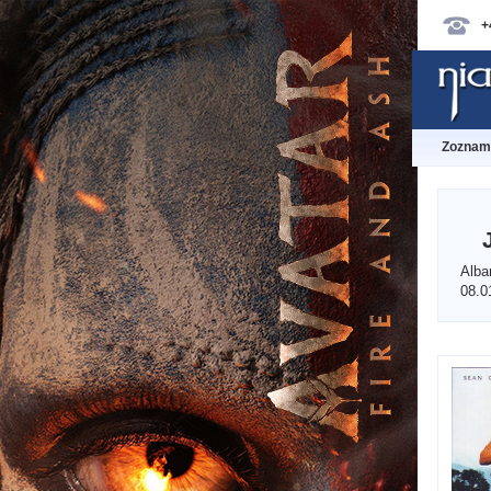
+
Zoznam 
Alba
08.0