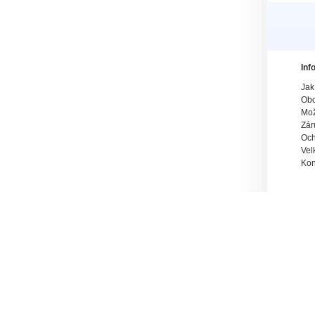
Inf
Jak
Obc
Mož
Zár
Och
Vel
Kon