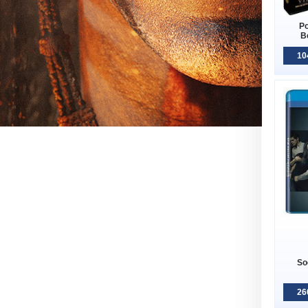
Po
B
10
So
26