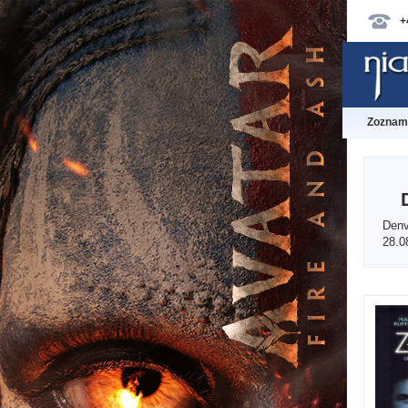
+
Zoznam 
Denv
28.0