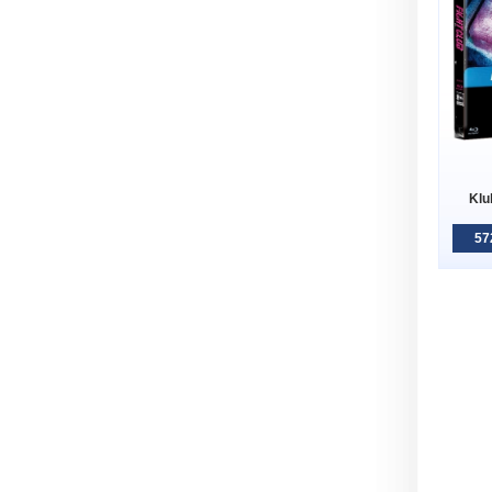
Klu
57