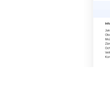
Inf
Jak
Obc
Mož
Zár
Och
Vel
Kon