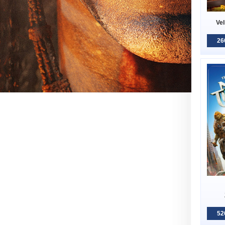
Vel
26
52