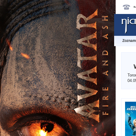
+
Zoznam 
Toro
04.0