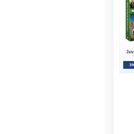
Želv
39