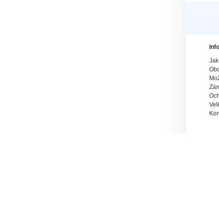
Inf
Jak
Obc
Mož
Zár
Och
Vel
Kon