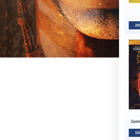
20
Zami
15