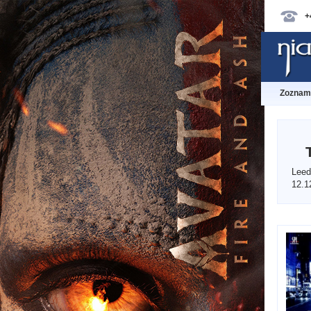
+
Zoznam 
Leed
12.1