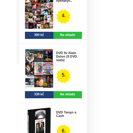
vybranýc..
4.
390 kč
Na sklade
DVD 9x Alain
Delon (9 DVD
sada)
5.
338 kč
Na sklade
DVD Tango a
Cash
6.