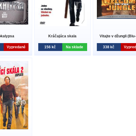
kalypsa
Kráčajúca skala
Vitajte v džungli (Blu
Vypredané
156 kč
Na sklade
338 kč
Vypre