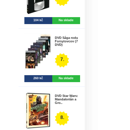
104 kč
Na sklade
DVD Sága rodu
Forsytovcov (7
DVD)
7.
260 kč
Na sklade
DVD Star Wars:
Mandalorián a
Gro..
8.