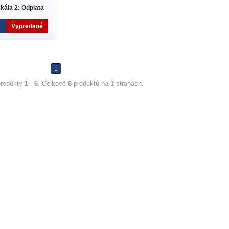
skála 2: Odplata
Vypredané
1
produkty
1
-
6
. Celkově
6
produktů na
1
stranách.