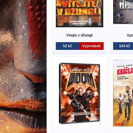
Vitajte v džungli
Apo
52 kč
Vypredané
104 kč