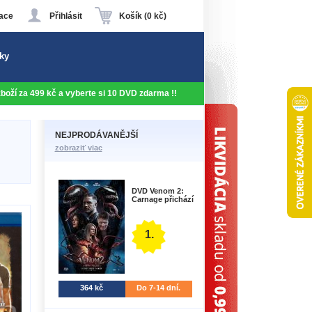
ace
Přihlásit
Košík (0 kč)
ky
 zboží za 499 kč a vyberte si 10 DVD zdarma !!
NEJPRODÁVANĚJŠÍ
zobraziť viac
DVD Venom 2:
Carnage přichází
1.
364 kč
Do 7-14 dní.