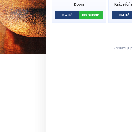
Doom
Kráčející 
104 kč
Na sklade
104 kč
Zobrazuji 