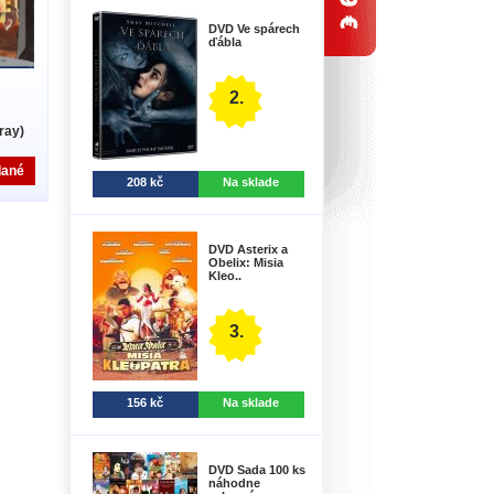
DVD Ve spárech
ďábla
2.
-ray)
dané
208 kč
Na sklade
DVD Asterix a
Obelix: Misia
Kleo..
3.
156 kč
Na sklade
DVD Sada 100 ks
náhodne