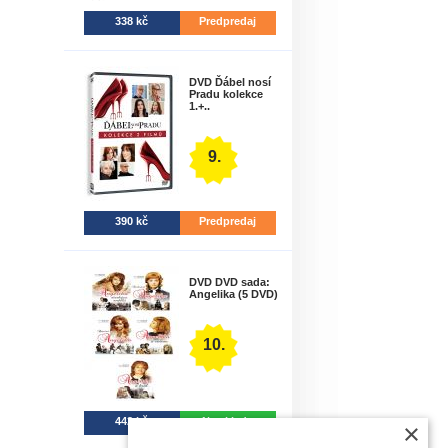
338 kč
Predpredaj
DVD Ďábel nosí
Pradu kolekce
1.+..
9.
390 kč
Predpredaj
DVD DVD sada:
Angelika (5 DVD)
10.
442 kč
Na sklade
×