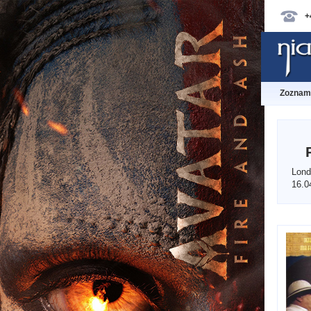
+
Zoznam 
Lond
16.0