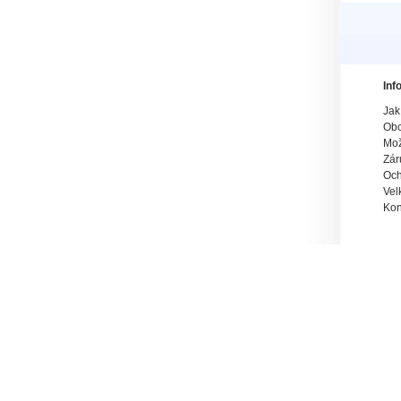
Inf
Jak
Obc
Mož
Zár
Och
Vel
Kon