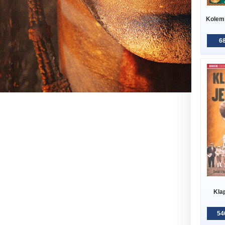
Kolem 
68
Kla
54