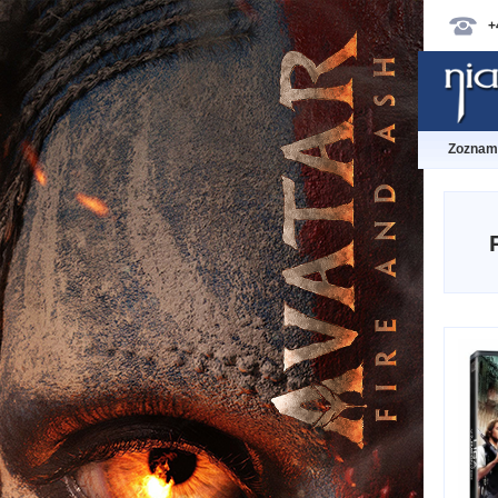
+
Zoznam 