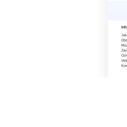
Inf
Jak
Obc
Mož
Zár
Och
Vel
Kon