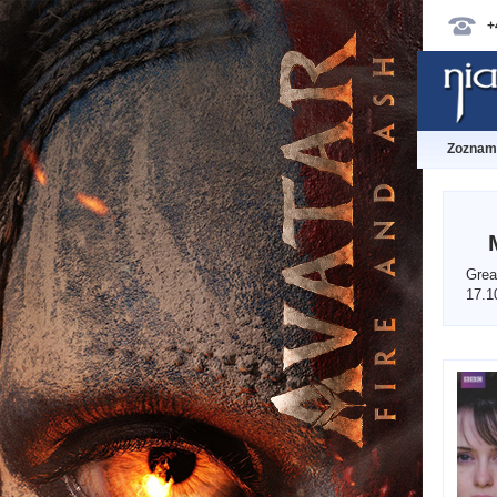
+
Zoznam 
Grea
17.1