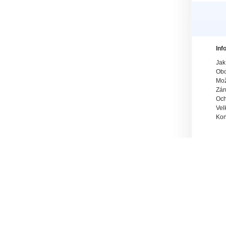
Inf
Jak
Obc
Mož
Zár
Och
Vel
Kon