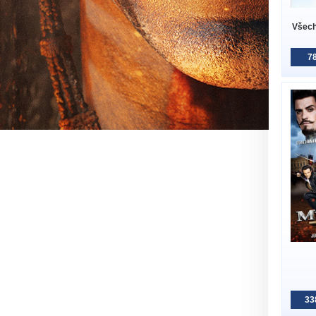
Všech
78
33