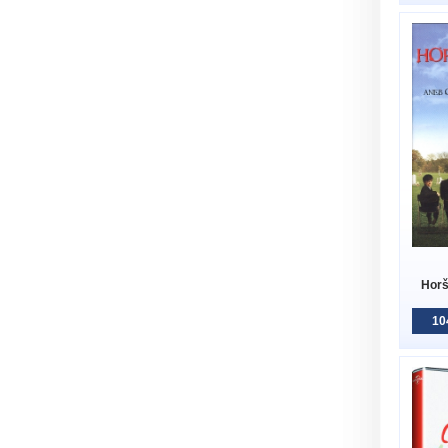
Horš
10