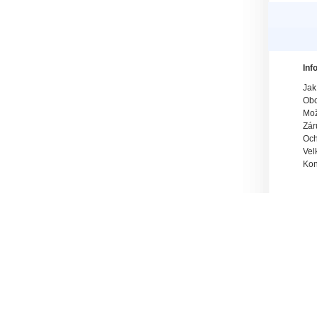
Inf
Jak
Obc
Mož
Zár
Och
Vel
Kon