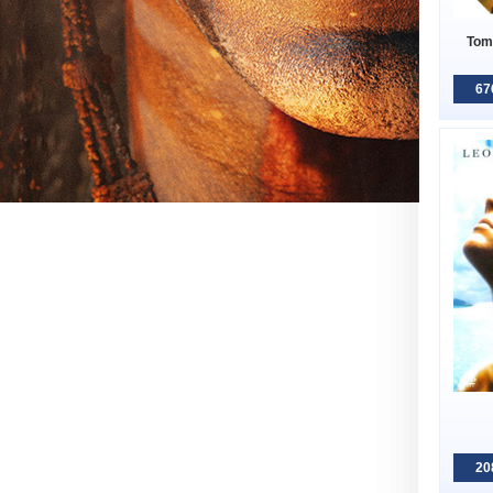
Tom 
67
20