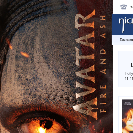
+
Zoznam 
Holl
11.1