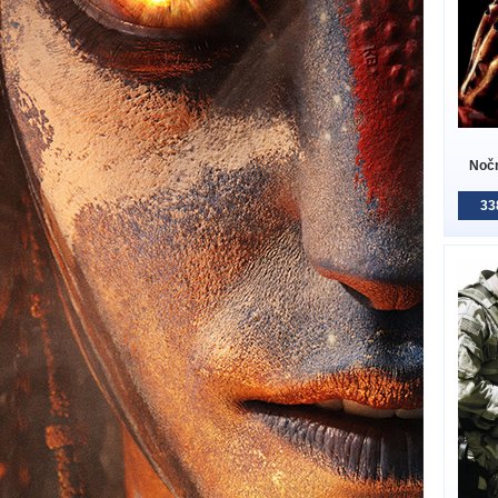
Nočn
33