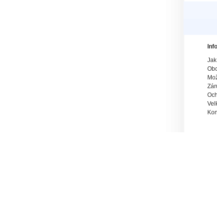
Inf
Jak
Obc
Mož
Zár
Och
Vel
Kon