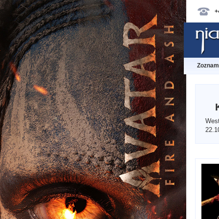
+
Zoznam 
West
22.1