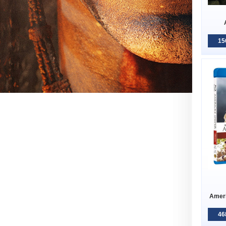
15
Ameri
46