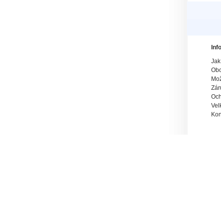
Inf
Jak
Obc
Mož
Zár
Och
Vel
Kon