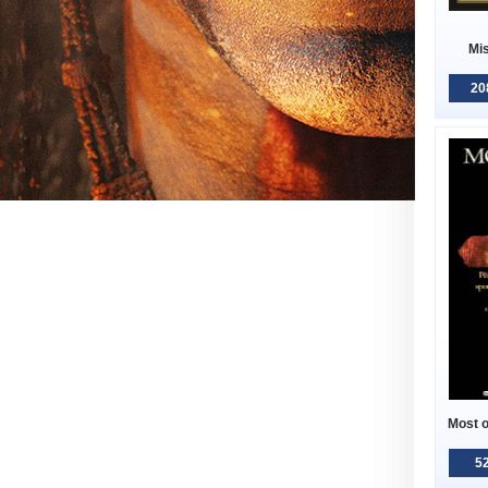
Mi
20
Most o
52