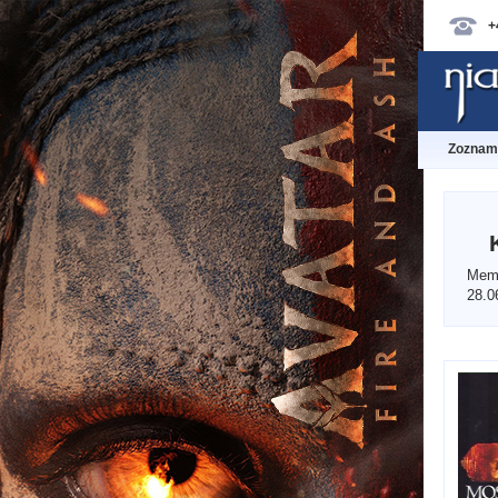
+
Zoznam 
Memp
28.0