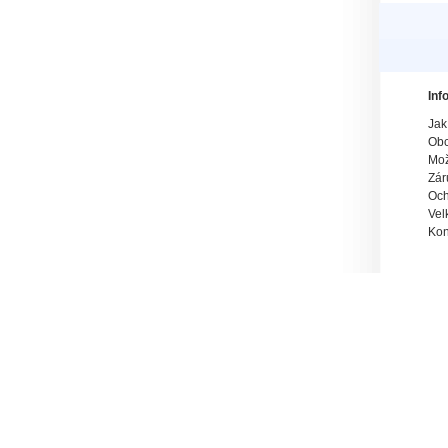
Inf
Jak
Obc
Mož
Zár
Och
Vel
Kon