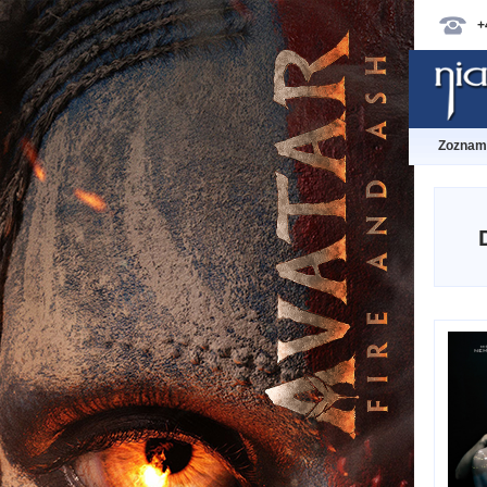
+
Zoznam 