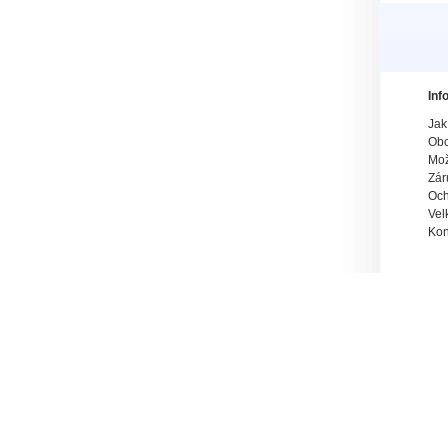
Inf
Jak
Obc
Mož
Zár
Och
Vel
Kon