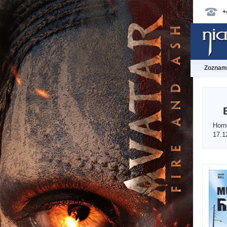
+
Zoznam 
Horn
17.1