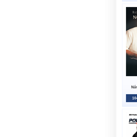
Ná
10