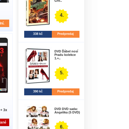
Gro..
4.
ní.
338 kč
Predpredaj
DVD Ďábel nosí
Pradu kolekce
1.+..
5.
390 kč
Predpredaj
DVD DVD sada:
 + 3x
Angelika (5 DVD)
dané
6.