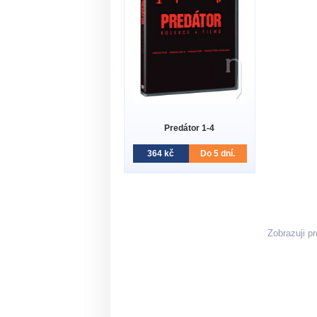
Predátor 1-4
364 kč
Do 5 dní.
Zobrazuji p