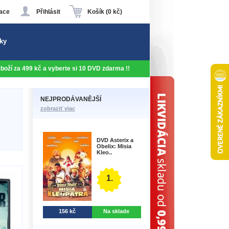
ace
Přihlásit
Košík (0 kč)
ky
 zboží za 499 kč a vyberte si 10 DVD zdarma !!
NEJPRODÁVANĚJŠÍ
zobraziť viac
DVD Asterix a
Obelix: Misia
Kleo..
1.
156 kč
Na sklade