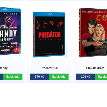
Mandy
Predátor 1-4
Pták na drátě
Na sklade
676 kč
Na sklade
104 kč
Na skl