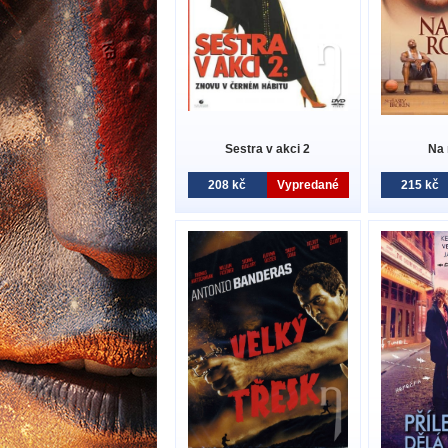
Sestra v akci 2
Na 
208 kč
Vypredané
215 kč