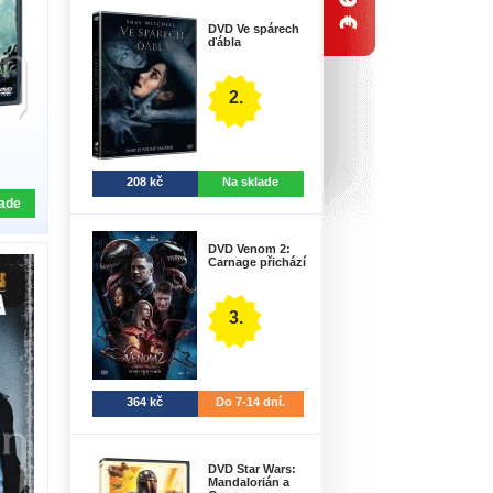
DVD Ve spárech
ďábla
2.
208 kč
Na sklade
ade
DVD Venom 2:
Carnage přichází
3.
364 kč
Do 7-14 dní.
DVD Star Wars:
Mandalorián a