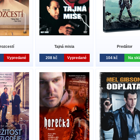
rozcestí
Tajná misia
Predátor
Vypredané
208 kč
Vypredané
104 kč
Na skl