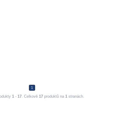
1
rodukty
1
-
17
. Celkově
17
produktů na
1
stranách.