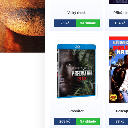
Velký třesk
Příležito
26 kč
Na sklade
104 kč
Predátor
Policaj
208 kč
Na sklade
78 kč