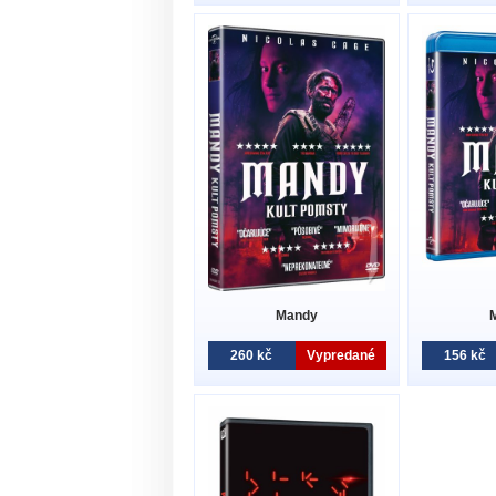
Mandy
260 kč
Vypredané
156 kč