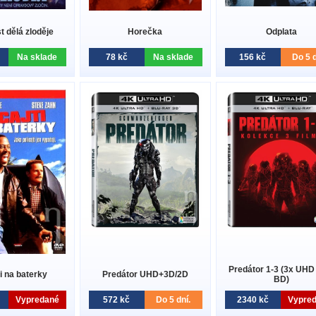
st dělá zloděje
Horečka
Odplata
Na sklade
78 kč
Na sklade
156 kč
Do 5 d
Predátor 1-3 (3x UHD
ti na baterky
Predátor UHD+3D/2D
BD)
Vypredané
572 kč
Do 5 dní.
2340 kč
Vypre