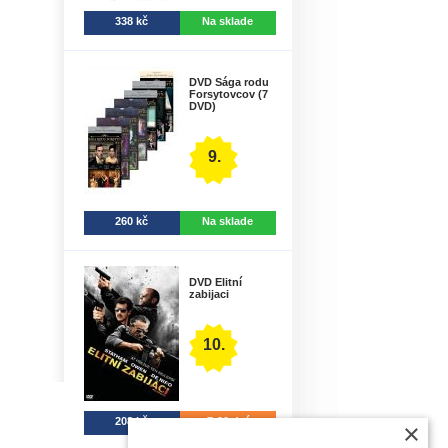
338 kč
Na sklade
DVD Sága rodu
Forsytovcov (7
DVD)
9.
260 kč
Na sklade
DVD Elitní
zabijaci
10.
208 kč
7-30 dní
×