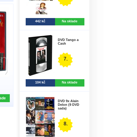
442 kč
Na sklade
DVD Tango a
Cash
7.
104 kč
Na sklade
ade
DVD 9x Alain
Delon (9 DVD
sada)
8.