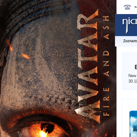
+
Zoznam 
New 
30.1