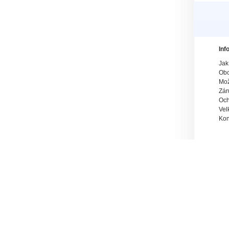
Inf
Jak
Obc
Mož
Zár
Och
Vel
Kon