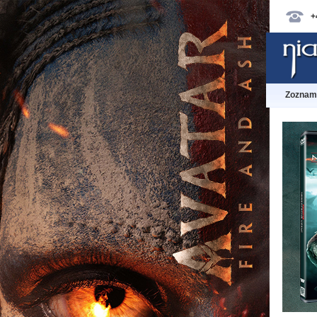
+
Zoznam 