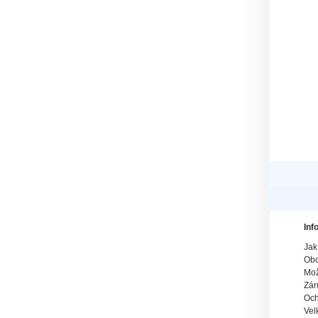
Inf
Jak
Obc
Mož
Zár
Och
Vel