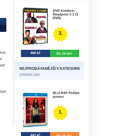
DVD Kolekce:
Deadpool 1-3 (3
DVD)
3.
ice,
468 kč
Do 10 dní.
ní
vot
NEJPRODÁVANĚJŠÍ V KATEGORII
zobraziť viac
vot:
BLU-RAY Pošlite
pomoc
1.
442 kč
Do 10 dní.