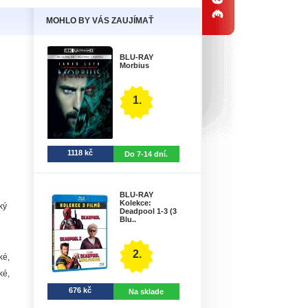
MOHLO BY VÁS ZAUJÍMAŤ
BLU-RAY
Morbius
1.
1118 kč
Do 7-14 dní.
BLU-RAY
Kolekce:
ký
Deadpool 1-3 (3
Blu..
2.
ké,
ké,
676 kč
Na sklade