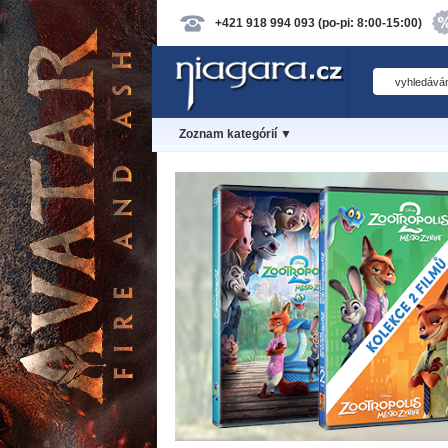
+421 918 994 093 (po-pi: 8:00-15:00)
Zoznam kategórií ▼