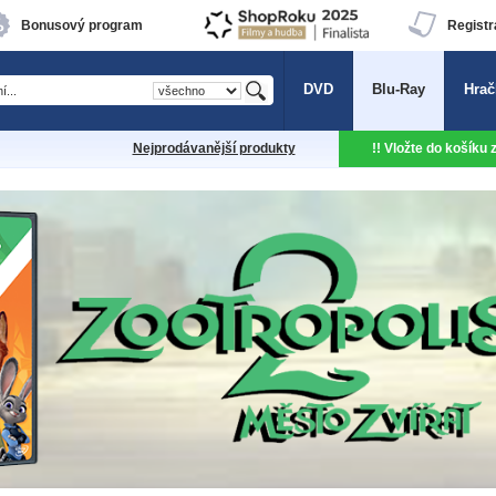
Bonusový program
Registr
DVD
Blu-Ray
Hrač
Nejprodávanější produkty
!! Vložte do košíku