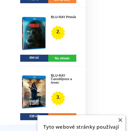
BLU-RAY Primát
2.
494 kč
Na sklade
BLU-RAY
Čarodějnice a
lovec
3.
338 kč
Do 10 dní.
×
Tyto webové stránky používají