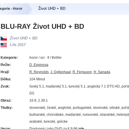
Život UHD + BD
egorie - Horor
BLU-RAY Život UHD + BD
Život UHD + BD
Life 2017
Kategorie:
horor / sci - fi / thriller
Režie:
D. Espinosa
Hrají:
R. Reynolds
,
J. Gyllenhaal
,
R. Ferguson
,
H. Sanada
Délka:
104 Minut
Zvuk:
český 5.1, maďarský 5.1, turecký 5.1, anglický 7.1 DTS HD, poľs
DS
Obraz:
16:9, 2.39:1
Titulky:
slovenské, české, anglické, portugalské, slovinské, srbské, poľs
bulharské, chorvátske, maďarské, rumunské, islandské, hebrejs
arabské, turecké, grécke
Verze:
Dostupné i jako DVD za € 9.99
zde.