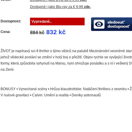
Dostupné i jako Blu-ray za € 9.99
zde.
Dostupnost:
Vypredané..
832 kč
Cena:
884 kč
ŽIVOT je napínavý sci-fi thriller o týmu vědců na palubě Mezinárodní vesmírné stan
jehož vědecké poslání se změní v holý boj o přežití. Objev rychle se vyvíjející život
formy, která způsobila vyhynutí na Marsu, nyní ohrožuje posádku a s ní i veškerý ži
na Zemi.
BONUSY • Vynechané scény • Hrůza klaustrofobie: Natáčení thrilleru z vesmíru • Ži
V nulové gravitaci • Calvin: Umění a realita • Deníky astronautů