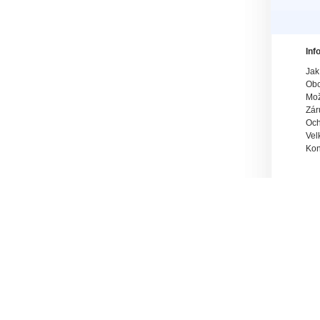
Inf
Jak
Obc
Mož
Zár
Och
Vel
Kon