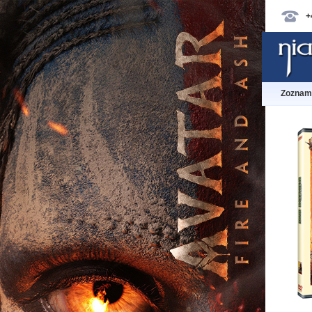
+
Zoznam 