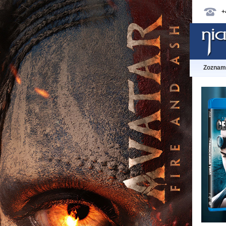
+
Zoznam 