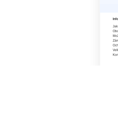
Inf
Jak
Obc
Mož
Zár
Och
Vel
Kon