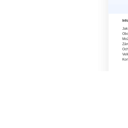
Inf
Jak
Obc
Mož
Zár
Och
Vel
Kon