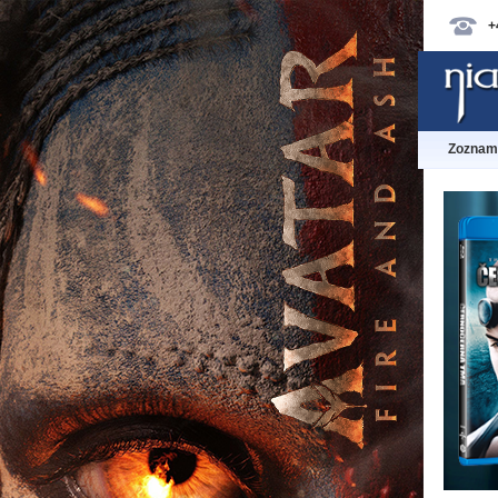
+
Zoznam 