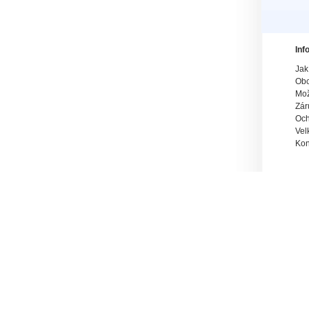
Inf
Jak
Obc
Mož
Zár
Och
Vel
Kon