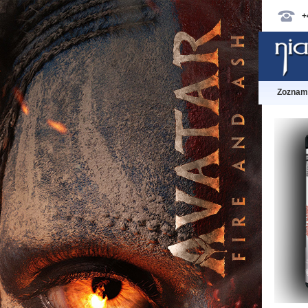
+
Zoznam 