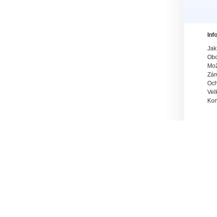
Inf
Jak
Obc
Mož
Zár
Och
Vel
Kon