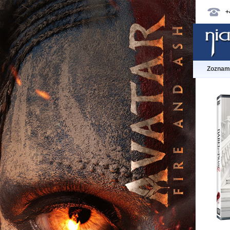
+
Zoznam 