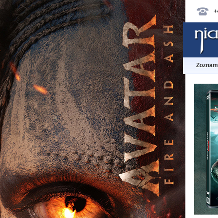
+
Zoznam 