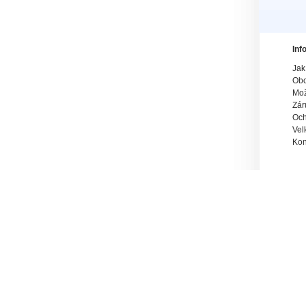
Inf
Jak
Obc
Mož
Zár
Och
Vel
Kon