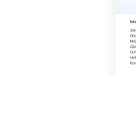
Inf
Jak
Obc
Mož
Zár
Och
Vel
Kon