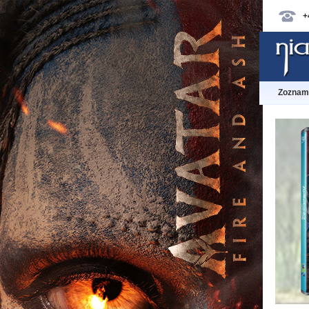
+
Zoznam 