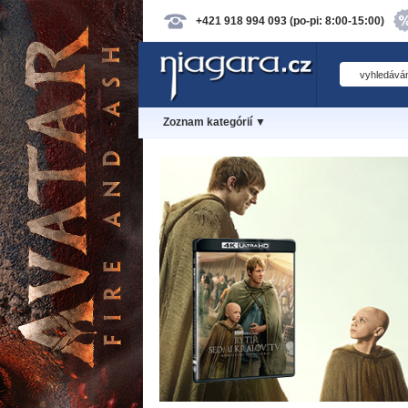
+421 918 994 093 (po-pi: 8:00-15:00)
Zoznam kategórií ▼