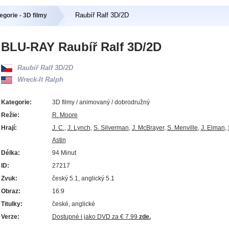
Raubíř Ralf 3D/2D
egorie - 3D filmy
BLU-RAY Raubíř Ralf 3D/2D
Raubíř Ralf 3D/2D
Wreck-It Ralph
Kategorie:
3D filmy / animovaný / dobrodružný
Režie:
R. Moore
Hrají:
J. C.
,
J. Lynch
,
S. Silverman
,
J. McBrayer
,
S. Menville
,
J. Elman
,
Astin
Délka:
94 Minut
ID:
27217
Zvuk:
český 5.1, anglický 5.1
Obraz:
16:9
Titulky:
české, anglické
Verze:
Dostupné i jako DVD za € 7.99
zde.