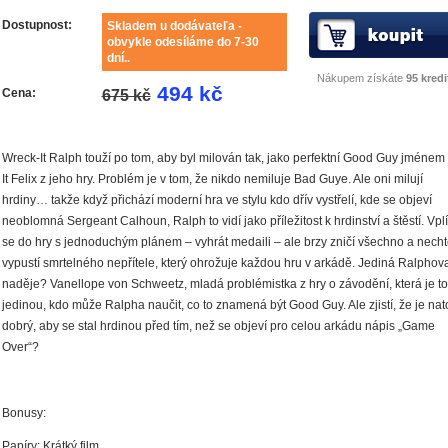
Dostupnost:
Skladem u dodávateľa -
obvykle odesíláme do 7-30
dní..
Nákupem získáte
95 kredi
494 kč
Cena:
675 kč
Wreck-It Ralph touží po tom, aby byl milován tak, jako perfektní Good Guy jménem 
It Felix z jeho hry. Problém je v tom, že nikdo nemiluje Bad Guye. Ale oni milují
hrdiny… takže když přichází moderní hra ve stylu kdo dřív vystřelí, kde se objeví
neoblomná Sergeant Calhoun, Ralph to vidí jako příležitost k hrdinství a štěstí. Vplí
se do hry s jednoduchým plánem – vyhrát medaili – ale brzy zničí všechno a nech
vypustí smrtelného nepřítele, který ohrožuje každou hru v arkádě. Jediná Ralphov
naděje? Vanellope von Schweetz, mladá problémistka z hry o závodění, která je t
jedinou, kdo může Ralpha naučit, co to znamená být Good Guy. Ale zjistí, že je nato
dobrý, aby se stal hrdinou před tím, než se objeví pro celou arkádu nápis „Game
Over“?
Bonusy:
Papíry: Krátký film