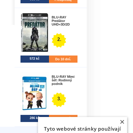
BLU-RAY
Predátor
UHD+3D/2D
2.
572 kč
Do 10 dní.
BLU-RAY Mimi
šéf: Rodinný
podnik
3.
286 kč
Do 10 dní.
×
Tyto webové stránky používají