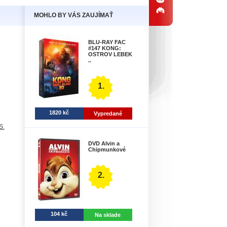
MOHLO BY VÁS ZAUJÍMAŤ
BLU-RAY FAC
#147 KONG:
OSTROV LEBEK
..
1.
1820 kč
Vypredané
S.
DVD Alvin a
Chipmunkové
2.
104 kč
Na sklade