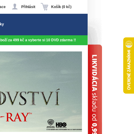
ace
Přihlásit
Košík (0 kč)
ky
 zboží za 499 kč a vyberte si 10 DVD zdarma !!