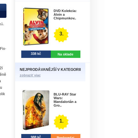
DVD Kolekcia:
Alvin a
Chipmunkov..
tů.
3.
Fix-
338 kč
Na sklade
ží
NEJPRODÁVANĚJŠÍ V KATEGORII
těně
zobraziť viac
a
ou
lik
BLU-RAY Star
Wars:
Mandalorián a
Gro..
1.
988 kč
Predpredaj