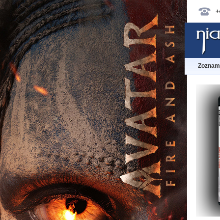
+
Zoznam 