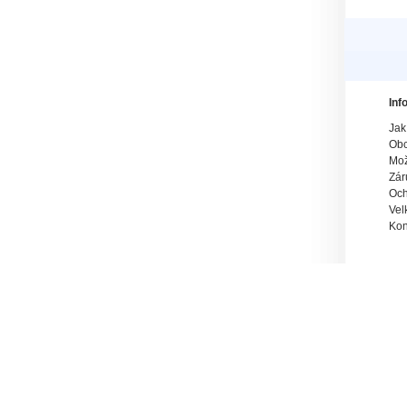
Inf
Jak
Obc
Mož
Zár
Och
Vel
Kon