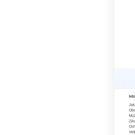
Inf
Jak
Obc
Mož
Zár
Och
Vel