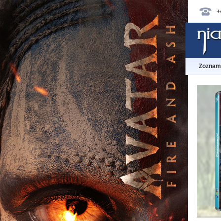
+
Zoznam 