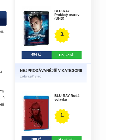
BLU-RAY
Prokletý ostrov
(UHD)
tů.
3.
494 kč
Do 6 dní.
NEJPRODÁVANĚJŠÍ V KATEGORII
u
zobraziť viac
hým
BLU-RAY Rudá
itě
volavka
ení
1.
208 kč
Na sklade