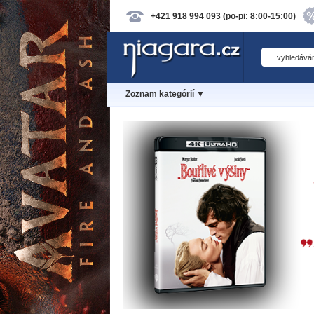
+421 918 994 093 (po-pi: 8:00-15:00)
Zoznam kategórií ▼