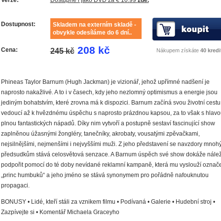
Dostupnost:
Skladem na externím skladě -
obvykle odesíláme do 6 dní..
208 kč
Cena:
245 kč
Nákupem získáte
40 kredi
Phineas Taylor Barnum (
Hugh Jackman
) je vizionář, jehož upřímné nadšení je
naprosto nakažlivé. A to i v časech, kdy jeho nezlomný optimismus a energie jsou
jediným bohatstvím, které zrovna má k dispozici. Barnum začíná svou životní cestu
vedoucí až k hvězdnému úspěchu s naprosto prázdnou kapsou, za to však s hlavo
plnou fantastických nápadů. Díky nim vytvoří a postupně sestaví fascinující show
zaplněnou úžasnými žongléry, tanečníky, akrobaty, vousatými zpěvačkami,
nejsilnějšími, nejmenšími i nejvyššími muži. Z jeho představení se navzdory mno
předsudkům stává celosvětová senzace. A Barnum úspěch své show dokáže nálež
podpořit pomocí do té doby nevídané reklamní kampaně, která mu vyslouží označ
„princ humbuků“ a jeho jméno se stává synonymem pro pořádně nafouknutou
propagaci.
BONUSY • Lidé, kteří stáli za vznikem filmu • Podívaná • Galerie • Hudební stroj •
Zazpívejte si • Komentář Michaela Graceyho