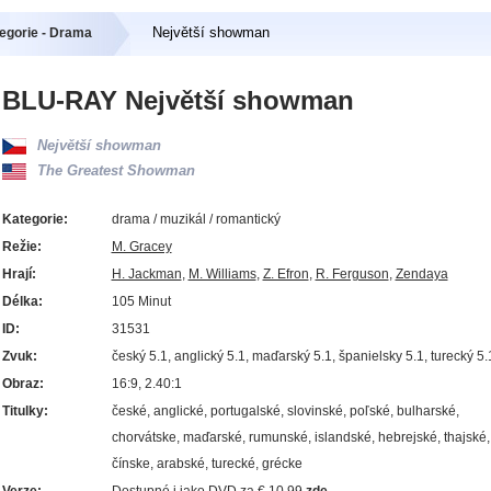
Největší showman
egorie - Drama
BLU-RAY Největší showman
Největší showman
The Greatest Showman
Kategorie:
drama / muzikál / romantický
Režie:
M. Gracey
Hrají:
H. Jackman
,
M. Williams
,
Z. Efron
,
R. Ferguson
,
Zendaya
Délka:
105 Minut
ID:
31531
Zvuk:
český 5.1, anglický 5.1, maďarský 5.1, španielsky 5.1, turecký 5.
Obraz:
16:9, 2.40:1
Titulky:
české, anglické, portugalské, slovinské, poľské, bulharské,
chorvátske, maďarské, rumunské, islandské, hebrejské, thajské,
čínske, arabské, turecké, grécke
Verze:
Dostupné i jako DVD za € 10.99
zde.