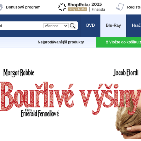
Bonusový program
Registr
DVD
Blu-Ray
Hrač
Nejprodávanější produkty
!! Vložte do košíku