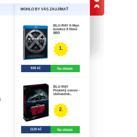
MOHLO BY VÁS ZAUJÍMAŤ
BLU-RAY X-Men
kolekce 8 filmů
8BD
1.
936 kč
Na sklade
BLU-RAY
Prokletý ostrov -
sběratelsk..
1
2.
1120 kč
Na sklade