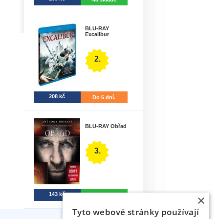
BLU-RAY
Excalibur
2.
208 kč
Do 6 dní.
BLU-RAY Obřad
3.
143 kč
Na sklade
×
Tyto webové stránky používají