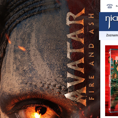
+
Zoznam 