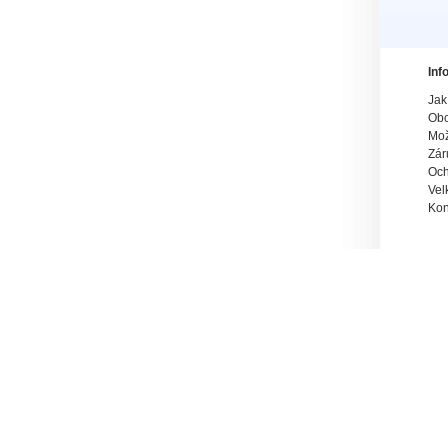
Inf
Jak
Obc
Mož
Zár
Och
Vel
Kon