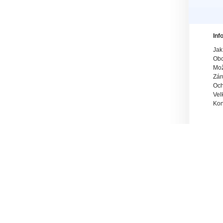
Inf
Jak
Obc
Mož
Zár
Och
Vel
Kon