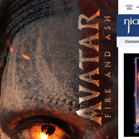
+
Zoznam 